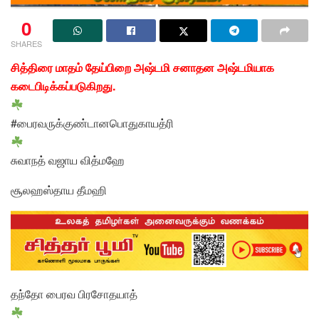
0
SHARES
சித்திரை மாதம் தேய்பிறை அஷ்டமி சனாதன அஷ்டமியாக
கடைபிடிக்கப்படுகிறது.
#பைரவருக்குண்டானபொதுகாயத்ரி
சுவாநத் வஜாய வித்மஹே
சூலஹஸ்தாய தீமஹி
தந்தோ பைரவ பிரசோதயாத்