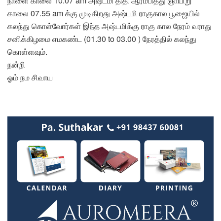
நாளை காலை 10.07 am அஷ்டமி திதி ஆரம்பித்து ஞாயிறு
காலை 07.55 am க்கு முடிகிறது அஷ்டமி ராகுகால பூஜையில்
கலந்து கொள்வோர்கள் இந்த அஷ்டமிக்கு ராகு கால நேரம் வராது
சனிக்கிழமை எமகண்ட (01.30 to 03.00 ) நேரத்தில் கலந்து
கொள்ளவும்.
நன்றி
ஓம் நம சிவாய