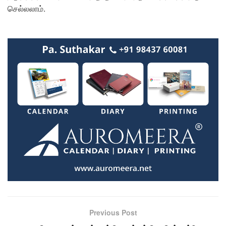
செல்லலாம்.
Previous Post