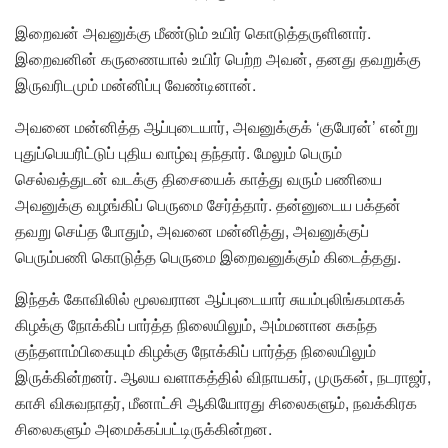
இறைவன் அவனுக்கு மீண்டும் உயிர் கொடுத்தருளினார்.
இறைவனின் கருணையால் உயிர் பெற்ற அவன், தனது தவறுக்கு
இருவரிடமும் மன்னிப்பு வேண்டினான்.
அவனை மன்னித்த ஆப்புடையார், அவனுக்குக் ‘குபேரன்’ என்று
புதுப்பெயரிட்டுப் புதிய வாழ்வு தந்தார். மேலும் பெரும்
செல்வத்துடன் வடக்கு திசையைக் காத்து வரும் பணியை
அவனுக்கு வழங்கிப் பெருமை சேர்த்தார். தன்னுடைய பக்தன்
தவறு செய்த போதும், அவனை மன்னித்து, அவனுக்குப்
பெரும்பணி கொடுத்த பெருமை இறைவனுக்கும் கிடைத்தது.
இந்தக் கோவிலில் மூலவரான ஆப்புடையார் சுயம்புலிங்கமாகக்
கிழக்கு நோக்கிப் பார்த்த நிலையிலும், அம்மனான சுகந்த
குந்தளாம்பிகையும் கிழக்கு நோக்கிப் பார்த்த நிலையிலும்
இருக்கின்றனர். ஆலய வளாகத்தில் விநாயகர், முருகன், நடராஜர்,
காசி விசுவநாதர், மீனாட்சி ஆகியோரது சிலைகளும், நவக்கிரக
சிலைகளும் அமைக்கப்பட்டிருக்கின்றன.