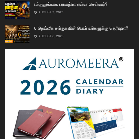
பக்தனுக்காக பரமாத்மா என்ன செய்வார்?
AUGUST 7, 2026
6 தெய்வீக சங்குகளின் பெயர் உங்களுக்கு தெரியுமா?
AUGUST 6, 2026