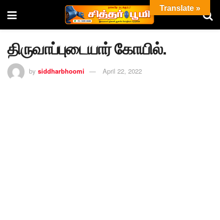
Translate »
திருவாப்புடையார் கோயில்.
by
siddharbhoomi
April 22, 2022