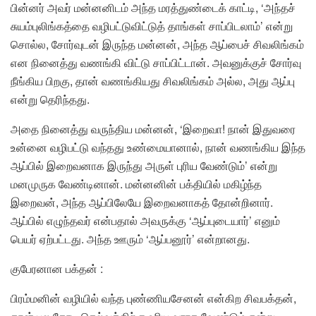
பின்னர் அவர் மன்னனிடம் அந்த மரத்துண்டைக் காட்டி, ‘அந்தச்
சுயம்புலிங்கத்தை வழிபட்டுவிட்டுத் தாங்கள் சாப்பிடலாம்’ என்று
சொல்ல, சோர்வுடன் இருந்த மன்னன், அந்த ஆப்பைச் சிவலிங்கம்
என நினைத்து வணங்கி விட்டு சாப்பிட்டான். அவனுக்குச் சோர்வு
நீங்கிய பிறகு, தான் வணங்கியது சிவலிங்கம் அல்ல, அது ஆப்பு
என்று தெரிந்தது.
அதை நினைத்து வருந்திய மன்னன், ‘இறைவா! நான் இதுவரை
உன்னை வழிபட்டு வந்தது உண்மையானால், நான் வணங்கிய இந்த
ஆப்பில் இறைவனாக இருந்து அருள் புரிய வேண்டும்’ என்று
மனமுருக வேண்டினான். மன்னனின் பக்தியில் மகிழ்ந்த
இறைவன், அந்த ஆப்பிலேயே இறைவனாகத் தோன்றினார்.
ஆப்பில் எழுந்தவர் என்பதால் அவருக்கு ‘ஆப்புடையார்’ எனும்
பெயர் ஏற்பட்டது. அந்த ஊரும் ‘ஆப்பனூர்’ என்றானது.
குபேரனான பக்தன் :
பிரம்மனின் வழியில் வந்த புண்ணியசேனன் என்கிற சிவபக்தன்,