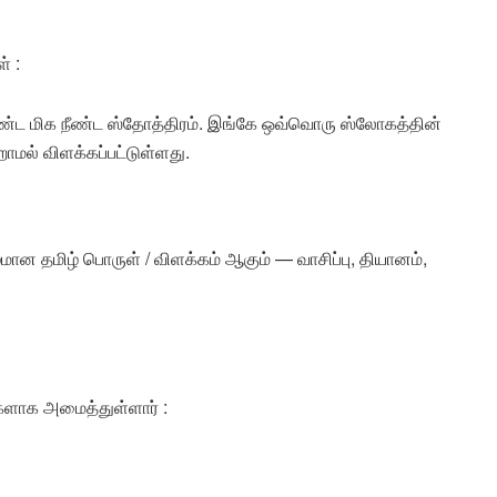
் :
்ட மிக நீண்ட ஸ்தோத்திரம். இங்கே ஒவ்வொரு ஸ்லோகத்தின்
ாமல் விளக்கப்பட்டுள்ளது.
ான தமிழ் பொருள் / விளக்கம் ஆகும் — வாசிப்பு, தியானம்,
களாக அமைத்துள்ளார் :