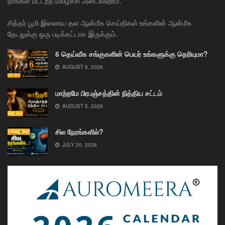
நாங்கள் மட்டற்ற மகிழ்ச்சி அடைகிறோம்.
சித்தர் பூமி இணைய தள ஆன்மீக செய்திகள் உங்களின் ஆன்மீக
தேடலுக்கு ஒரு படிக்கட்டாக இருக்கும்.
6 தெய்வீக சங்குகளின் பெயர் உங்களுக்கு தெரியுமா?
AUGUST 6, 2026
மாற்றமே பிரபஞ்சத்தின் நித்திய சட்டம்
AUGUST 5, 2026
சில நேரங்களில்?
JULY 20, 2026