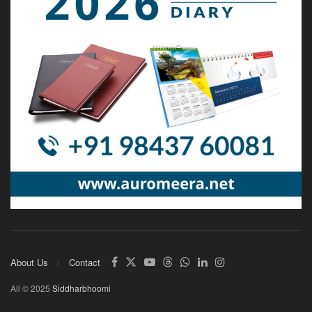
About Us
Contact
All © 2025
Siddharbhoomi