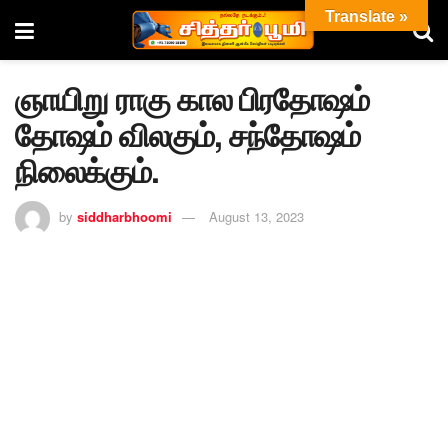
Translate »
ஞாயிறு ராகு கால பிரதோஷம்
தோஷம் விலகும், சந்தோஷம்
நிலைக்கும்.
by
siddharbhoomi
August 13, 2023