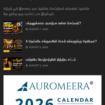
சித்தர் பூமி இணைய தள ஆன்மீக செய்திகள் உங்களின் ஆன்மீக
தேடலுக்கு ஒரு படிக்கட்டாக இருக்கும்.
பக்தனுக்காக பரமாத்மா என்ன செய்வார்?
AUGUST 7, 2026
6 தெய்வீக சங்குகளின் பெயர் உங்களுக்கு தெரியுமா?
AUGUST 6, 2026
மாற்றமே பிரபஞ்சத்தின் நித்திய சட்டம்
AUGUST 5, 2026