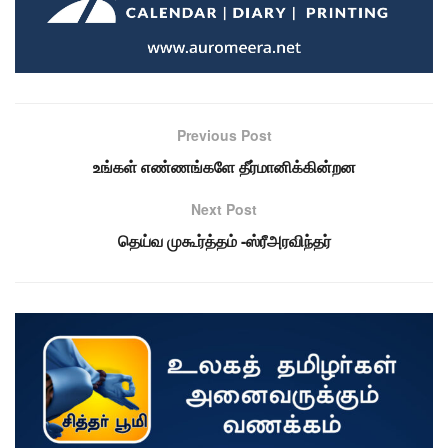
Previous Post
உங்கள் எண்ணங்களே தீர்மானிக்கின்றன
Next Post
தெய்வ முகூர்த்தம் -ஸ்ரீஅரவிந்தர்