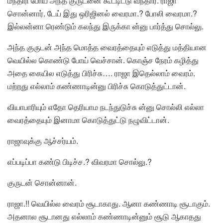
மந்திரி போய் அந்த குருடனை கூட்டிட்டு வந்தார். ராஜா
சொன்னார். டேய் இது ஒரிஜினல் வைரமா.? போலி வைரமா.?
இல்லன்னா ரெண்டும் கலந்து இருக்கா ன்னு பார்த்து சொல்லு.
அந்த குருடன் அந்த மொத்த வைரத்தையும் எடுத்து மத்தியான
வெயில்ல கொண்டு போய் வெச்சான். கொஞ்ச நேரம் கழித்து
அதை கையில எடுத்து பிரிச்சு…. ராஜா இதெல்லாம் வைரம்.
மற்றது எல்லாம் கண்ணாடின்னு பிரிச்சு கொடுத்துட்டான்.
வியாபாரியும் எதோ தெரியாம நடந்துடுச்சு ன்னு சொல்லி எல்லா
வைரத்தையும் இனாமா கொடுத்துட்டு நழுவிட்டான்.
ராஜாவுக்கு ஆச்சர்யம்.
எப்படிப்பா கண்டு பிடிச்ச.? விவரமா சொல்லு.?
குருடன் சொன்னான்.
ராஜா.!! வெயில்ல வைரம் சூடாகாது. ஆனா கண்ணாடி சூடாகும்.
அதனால சூடானது எல்லாம் கண்ணாடின்னும் சூடு ஆகாதது