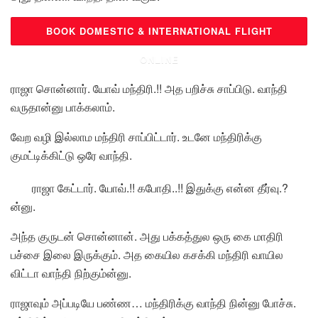
BOOK DOMESTIC & INTERNATIONAL FLIGHT
ONLINE
ராஜா சொன்னார். யோவ் மந்திரி.!! அத பறிச்சு சாப்பிடு. வாந்தி
வருதான்னு பாக்கலாம்.
வேற வழி இல்லாம மந்திரி சாப்பிட்டார். உடனே மந்திரிக்கு
குமட்டிக்கிட்டு ஒரே வாந்தி.
ராஜா கேட்டார். யோவ்.!! கபோதி..!! இதுக்கு என்ன தீர்வு.?
ன்னு.
அந்த குருடன் சொன்னான். அது பக்கத்துல ஒரு கை மாதிரி
பச்சை இலை இருக்கும். அத கையில கசக்கி மந்திரி வாயில
விட்டா வாந்தி நிற்கும்ன்னு.
ராஜாவும் அப்படியே பண்ண… மந்திரிக்கு வாந்தி நின்னு போச்சு.