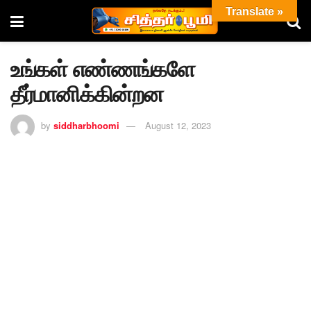
Translate »
உங்கள் எண்ணங்களே
தீர்மானிக்கின்றன
by
siddharbhoomi
August 12, 2023