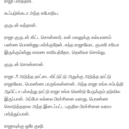
ராஜா பார்த்தார்.
கூப்புடுங்கடா அந்த கபோதிய.
குருடன் வந்தான்.
ராஜா குருடன் கிட்ட சொன்னார். என் மகனுக்கு கல்யாணம்
பண்ண பொண்ணு பார்க்குறேன். எந்த ராஜாவோட குமாரி சரியா
இருக்கும்ன்னு காரண காரியத்தோட தெளிவா சொல்லு.
குருடன் சொன்னான்.
ராஜா..!! அடுத்த நாட்டை விட்டுட்டு அதுக்கு அடுத்த நாட்டு
ராஜாவோட பொண்ண பாருங்கன்னான். அந்த ராஜா உங்க சம்பந்தி
ஆயிட்டா பக்கத்து நாட்டு ராஜா உங்க ரெண்டு பேருக்கும் நடுவில
இருப்பான். அப்போ எல்லை பிரச்சினை வராது. பொண்ண
கொடுத்ததால அந்த இடைப்பட்ட பகுதில பிரச்சினை வராம
பார்த்துப்பான்.
ராஜாவுக்கு ஒரே குஷி.