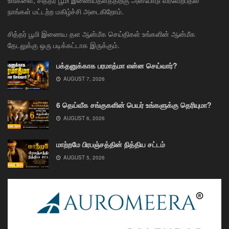
நாங்கள் மட்டற்ற மகிழ்ச்சி அடைகிறோம்.
சித்தர் பூமி இணைய தள ஆன்மீக செய்திகள் உங்களின் ஆன்மீக
தேடலுக்கு ஒரு படிக்கட்டாக இருக்கும்.
பக்தனுக்காக பரமாத்மா என்ன செய்வார்?
AUGUST 7, 2026
6 தெய்வீக சங்குகளின் பெயர் உங்களுக்கு தெரியுமா?
AUGUST 6, 2026
மாற்றமே பிரபஞ்சத்தின் நித்திய சட்டம்
AUGUST 5, 2026