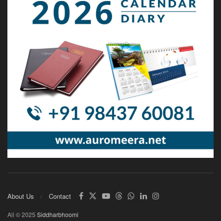
About Us
Contact
All © 2025
Siddharbhoomi